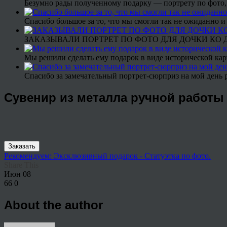
Безумно рады полученному подарку — портрету по фото,
Спасибо большое за то, что мы смогли так не ожиданно
ЗАКАЗЫВАЛИ ПОРТРЕТ ПО ФОТО ДЛЯ ДОЧКИ КО ДН
Мы решили сделать ему подарок в виде исторической кар
Спасибо за замечательный портрет-сюрприз на мой день 
Сувенир из металла ручной работы 
Заказать
Рекомендуем: Эксклюзивный подарок - Статуэтка по фото.
Share This
Июн
08
66
0
About the author