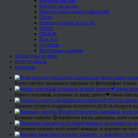
Картины маслом
Портрет пастелью
Портрет карандашом (имитация)
Скетч
Портрет в стиле Touch Art
WPAP
ГРАНЖ
Поп Арт
Art Brush
Модульные картины
3D фигурка по фото
Идеи подарков
Контакты
Всем советую заказывать картины по фотографии только 
Ребята спасибо🙏 огромное за вашу работу❤ очень благод
Удивить супруга подарком получилось))) Есть подруги-х
Большое спасибо 😍портретом очень довольны, всем очен
Огромное спасибо всей вашей команде за портрет на холс