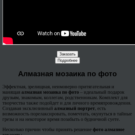
Заказать
Подробнее
Алмазная мозаика по фото
Эффектная, зрелищная, неимоверно притягательная и
манящая
алмазная мозаика по фото
– идеальный подарок
друзьям, знакомым, коллегам, родственникам. Комплект для
творчества также подойдет и для личного времяпровождения.
Создавая эксклюзивный
алмазный портрет
, есть
возможность
порелаксировать
, помечтать, окунуться в тайные
грезы и на некоторое время позабыть о будничной суете.
Несколько причин чтобы принять решение
фото алмазное
заказать
: