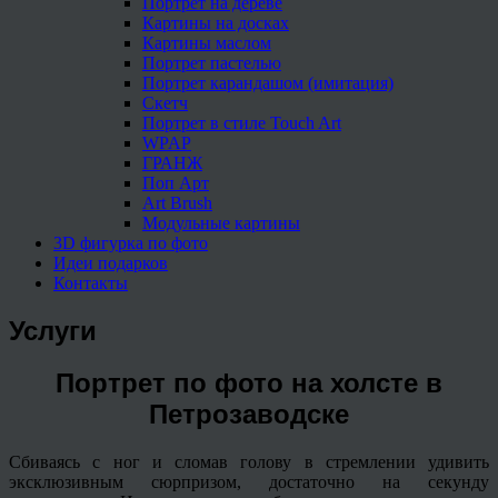
Портрет на дереве
Картины на досках
Картины маслом
Портрет пастелью
Портрет карандашом (имитация)
Скетч
Портрет в стиле Touch Art
WPAP
ГРАНЖ
Поп Арт
Art Brush
Модульные картины
3D фигурка по фото
Идеи подарков
Контакты
Услуги
Портрет по фото на холсте в
Петрозаводске
Сбиваясь с ног и сломав голову в стремлении удивить
эксклюзивным сюрпризом, достаточно на секунду