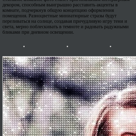
декором, способным выигрышно расставить акценты в
комнате, подчеркнув общую концепцию оформления
помещения. Разноцветные миниатюрные стразы будут
переливаться на солнце, создавая причудливую игру тени и
света, мерно поблескивать в темноте и радовать радужными
бликами при дневном освещении.