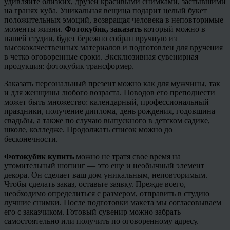
удивляйте близких, друзей красивыми снимками, застывшими
на гранях куба. Уникальная вещица подарит целый букет
положительных эмоций, возвращая человека в неповторимые
моменты жизни.
Фотокубик
, заказать
который можно в
нашей студии, будет бережно собран вручную из
высококачественных материалов и подготовлен для вручения
в четко оговоренные сроки.
Эксклюзивная сувенирная
продукция:
фотокубик
трансформер.
Заказать персональный презент можно как для мужчины, так
и для женщины любого возраста. Поводов его преподнести
может быть множество: календарный, профессиональный
праздники, получение диплома, день рождения, годовщина
свадьбы, а также по случаю выпускного в детском садике,
школе, колледже. Продолжать список можно до
бесконечности.
Фотокубик
купить
можно не тратя свое время на
утомительный
шопинг
— это еще и необычный элемент
декора. Он сделает ваш дом уникальным, неповторимым.
Чтобы сделать заказ, оставьте заявку. Прежде всего,
необходимо определиться с размером, отправить в студию
лучшие снимки. После подготовки макета мы согласовываем
его с заказчиком. Готовый сувенир можно забрать
самостоятельно или получить по оговоренному адресу.