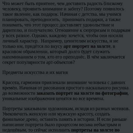
Что может быть приятнее, чем доставить радость близкому
человеку, проявить внимание и заботу? Поэтому появилось
такое явление, как подарок. Начиная с детства, мы учимся
планировать, преподносить, принимать подарки, а также
понимать, что этот процесс доставляет удовольствие и
дарителю, и получателю. Отношение к сюрпризам и подаркам
у всех разное. Однако, каждому хочется, чтобы они носили
личный характер. Например, ценителям искусства, и не
только им, придётся по вкусу
арт портрет на холсте
, в
красивом обрамлении, который долго будет служить
напоминанием о том, кто его преподнёс. В чём заключается
секрет популярности арт-объектов?
Предметы искусства и их магия
Красота, гармония привлекали внимание человека с давних
времён. Начиная от рисования простого наскального рисунка
до возможности
заказать портрет на холсте по фотографии
,
уникальные изображения ценятся во все времена.
Портреты заказывали художникам, исходя из разных мотивов.
Увековечить женскую или мужскую красоту, создать
фамильное древо, оставить память в истории. И если раньше
написание портрета было процессом весьма небыстрым и
недешёвым, то сейчас исполнить
портреты на холсте по