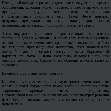
Последний выбирает размер и цветовую гамму, стиль, вариант
оформления, который может перенести
портретируемого
на
природу, в другую историческую эпоху или
в
фантазийный
сказочный мир. Такой
фото портрет
девушка
, представшая на нем в наряде принцессы в
дворцовых интерьерах, с гордостью повесит на стену.
Затем портретист пропишет в профессиональном стиле на
холсте все детали – глубину и блеск глаз, нежный румянец,
оживит кистью и смешением красок шелк волос. Его работа
не уступает произведениям искусства, хотя выполняется
очень быстро, а стоимость доступна всем. Королевский
портрет по фото – цена
настолько демократичная, что
одарить можно всех ближних, не обделив никого, включая
малышей.
Ценность, достойная цены подарка
Красочность сохраняет первозданную яркость очень долго, по
желанию холст покрывается лаком. Готовый холст аккуратно
закрепляют скрепками, натягивая на подрамник.
Вставленный в выбранный заказчиком багет
портрет ребенка
фото
будет невольно задерживать взгляд своим качеством
исполнения.