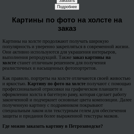
Заказать
Подробнее
Картины по фото на холсте на
заказ
Картины на холсте продолжают получать широкую
популярность и уверенно закрепляться в современной жизни.
Они активно используются для украшения интерьеров,
выполнения репродукций. Также
заказ картины на
холсте
станет отличным решением для получения
реалистичных и насыщенных фотопортретов.
Как правило, портреты на холсте отличаются своей живостью
и яркостью.
Картину по фото на холсте
получают с помощью
профессиональной отрисовки на графическом планшете и
оформлении холста в багетную раму, которая сделает работу
законченной и подчеркнет основные цвета композиции. Далее
полученную картину с подрамником покрывают
специальным лаком или текстурным гелем для обеспечения
защиты и придания более выраженной текстуры мазков.
Где можно заказать картину в Петрозаводске?