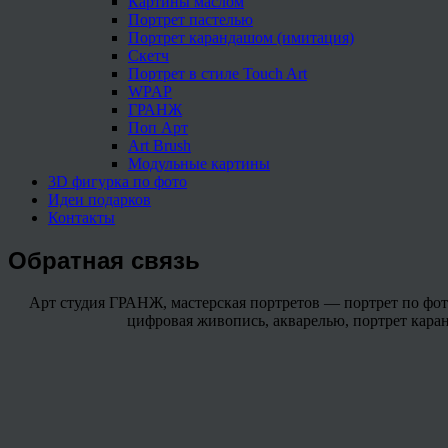
Картины маслом
Портрет пастелью
Портрет карандашом (имитация)
Скетч
Портрет в стиле Touch Art
WPAP
ГРАНЖ
Поп Арт
Art Brush
Модульные картины
3D фигурка по фото
Идеи подарков
Контакты
Обратная связь
Арт студия ГРАНЖ, мастерская портретов — портрет по фото 
цифровая живопись, акварелью, портрет каранда