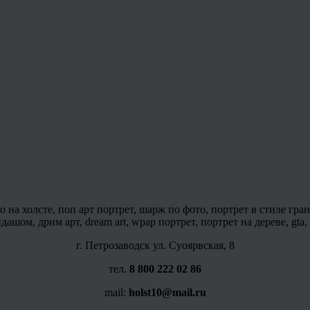
на холсте, поп арт портрет, шарж по фото, портрет в стиле гран
шом, дрим арт, dream art, wpap портрет, портрет на дереве, gta,
г. Петрозаводск ул. Суоярвская, 8
тел.
8 800 222 02 86
mail:
holst10@mail.ru