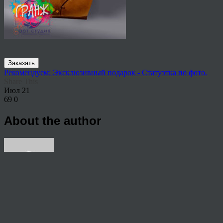
Заказать
Рекомендуем: Эксклюзивный подарок - Статуэтка по фото.
Share This
Июл
21
69
0
About the author
View all articles by Nik
Post navigation