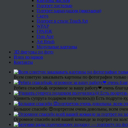
Картины маслом
Портрет пастелью
Портрет карандашом (имитация)
Скетч
Портрет в стиле Touch Art
WPAP
ГРАНЖ
Поп Арт
Art Brush
Модульные картины
3D фигурка по фото
Идеи подарков
Контакты
Всем советую заказывать картины по фотографии только 
Ребята спасибо🙏 огромное за вашу работу❤ очень благод
Удивить супруга подарком получилось))) Есть подруги-х
Большое спасибо 😍портретом очень довольны, всем очен
Огромное спасибо всей вашей команде за портрет на холс