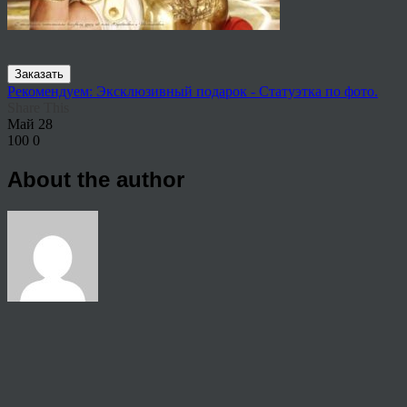
Заказать
Рекомендуем: Эксклюзивный подарок - Статуэтка по фото.
Share This
Май
28
100
0
About the author
View all articles by rauffri
Post navigation
←
-по-фото-греческого-бога