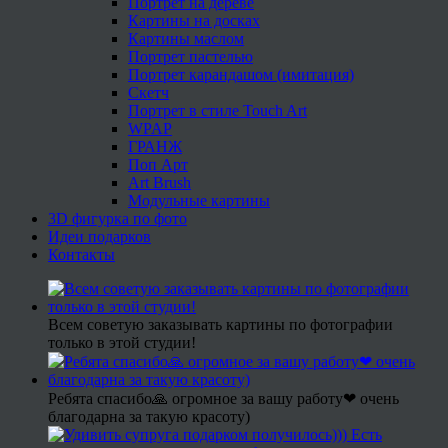
Портрет на дереве
Картины на досках
Картины маслом
Портрет пастелью
Портрет карандашом (имитация)
Скетч
Портрет в стиле Touch Art
WPAP
ГРАНЖ
Поп Арт
Art Brush
Модульные картины
3D фигурка по фото
Идеи подарков
Контакты
Всем советую заказывать картины по фотографии
только в этой студии!
Ребята спасибо🙏 огромное за вашу работу❤ очень
благодарна за такую красоту)