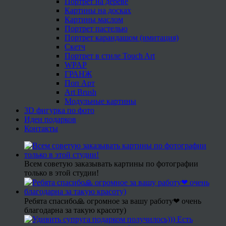
Портрет на дереве
Картины на досках
Картины маслом
Портрет пастелью
Портрет карандашом (имитация)
Скетч
Портрет в стиле Touch Art
WPAP
ГРАНЖ
Поп Арт
Art Brush
Модульные картины
3D фигурка по фото
Идеи подарков
Контакты
Всем советую заказывать картины по фотографии
только в этой студии!
Ребята спасибо🙏 огромное за вашу работу❤ очень
благодарна за такую красоту)