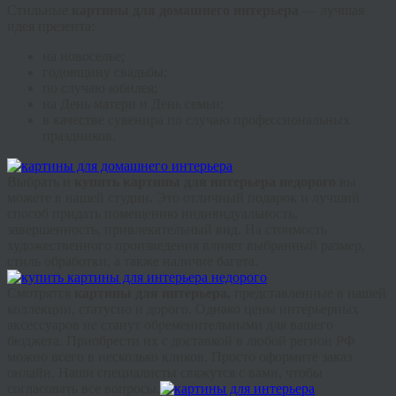
Стильные
картины для домашнего интерьера
— лучшая
идея презента:
на новоселье;
годовщину свадьбы;
по случаю юбилея;
на День матери и День семьи;
в качестве сувенира по случаю профессиональных
праздников.
Выбрать и
купить картины для интерьера недорого
вы
можете в нашей студии
.
Это отличный подарок и лучший
способ придать помещению индивидуальность,
завершенность, привлекательный вид. На стоимость
художественного произведения влияет выбранный размер,
стиль обработки, а также наличие багета.
Смотрятся
картины для интерьера,
представленные в нашей
коллекции, статусно и дорого. Однако цены интерьерных
аксессуаров не станут обременительными для вашего
бюджета. Приобрести их с доставкой в любой регион РФ
можно всего в несколько кликов. Просто оформите заказ
онлайн. Наши специалисты свяжутся с вами, чтобы
согласовать все вопросы.