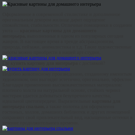
Оформленное в современной стилистике и дополненное
оригинальным декором жилище дарит ощущение
спокойствия, стабильности. Отличные помощники в создании
уюта —
красивые картины для домашнего
интерьера,
выполненные в одном из популярных сегодня
жанров. В настоящее время в
тренде
абстракционизм,
природа, пейзажи,
анималистика
и т.д. Такие художественные
работы можно приобрести в нашей арт-студии.
Где
купить картину для интерьера
с доставкой?
Подобно живописному произведению, созданному именитым
художником, они выглядят эстетично, оригинально, эффектно.
Благодаря применению высококачественных материалов:
плотного холста на натуральной основе, стойких чернил
мастерам удается добиваться безупречного качества,
идеальной цветопередачи. Выразительные
картины для
интерьера спальни,
а также полотна для оформления
гостиных, холлов, домашних библиотек и других помещений
сохраняют свой привлекательный вид, насыщенные оттенки в
течение продолжительного времени.