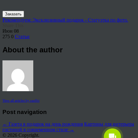
Заказать
Рекомендуем: Эксклюзивный подарок - Статуэтка по фото.
Share This
Июн
08
275
0
Статьи
About the author
View all articles by rauffri
Post navigation
←
Газета в подарок на день рождения
Картины для интерьера
гостиной в современном стиле
→
© 2026 Copyright.