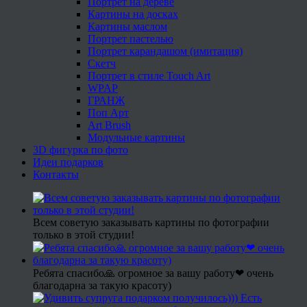
Портрет на дереве
Картины на досках
Картины маслом
Портрет пастелью
Портрет карандашом (имитация)
Скетч
Портрет в стиле Touch Art
WPAP
ГРАНЖ
Поп Арт
Art Brush
Модульные картины
3D фигурка по фото
Идеи подарков
Контакты
Всем советую заказывать картины по фотографии
только в этой студии!
Ребята спасибо🙏 огромное за вашу работу❤ очень
благодарна за такую красоту)