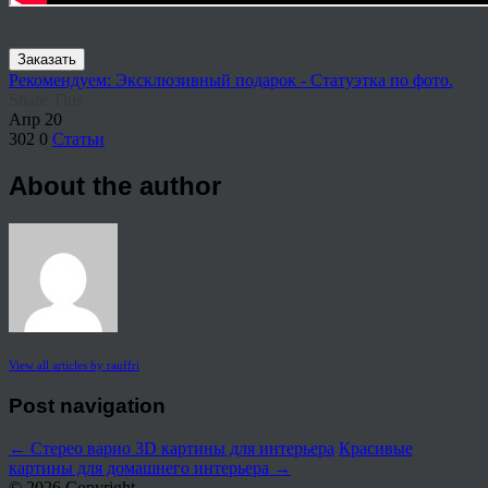
Заказать
Рекомендуем: Эксклюзивный подарок - Статуэтка по фото.
Share This
Апр
20
302
0
Статьи
About the author
View all articles by rauffri
Post navigation
←
Стерео варио 3D картины для интерьера
Красивые
картины для домашнего интерьера
→
© 2026 Copyright.