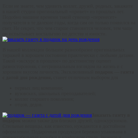
Если не знаете, чем удивить коллег, друзей, родных, закажите
в нашей студии оригинальный «привет» из прошлых лет.
Подобно машине времени такой сувенир «перенесет»
получателя в те далекие годы, когда сам он только появился на
свет. Не секрет, что чем старше становится человек, тем чаще
он испытывает ностальгию по детству и юности.
В нашей коллекции большое разнообразие оригинальных
тиражей в хорошем состоянии практически с любыми датами.
Такой «экскурс в прошлое» по достоинству оценит
разносторонняя, с нетривиальным взглядом на жизнь и с
хорошим вкусом личность. Эксклюзивный
подарок — газета
с датой дня рождения,
станет отличным выбором для
первых лиц компании;
вузовских, школьных преподавателей;
коллег старшего поколения;
отцов, дедов.
Заказать газету в
подаро
к
можно также для близких друзей, однокурсников.
Стильные вещицы, как известно, нуждаются в достойном
оформлении. Подарочная продукция бережно упакована в
презентабельные коробки в
крафтовом
стиле. Звоните и