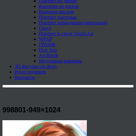
Портрет на дереве
Картины на досках
Картины маслом
Портрет пастелью
Портрет карандашом (имитация)
Скетч
Портрет в стиле Touch Art
WPAP
ГРАНЖ
Поп Арт
Art Brush
Модульные картины
3D фигурка по фото
Идеи подарков
Контакты
998801-949×1024