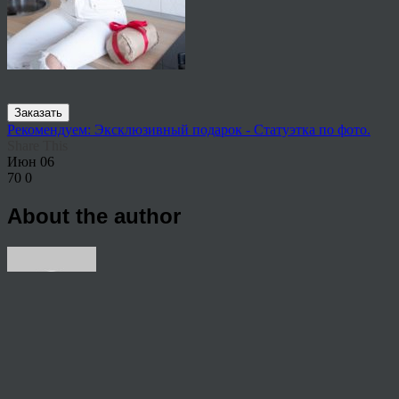
Заказать
Рекомендуем: Эксклюзивный подарок - Статуэтка по фото.
Share This
Июн
06
70
0
About the author
View all articles by rauffri
Post navigation