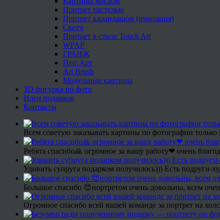
Картины маслом
Портрет пастелью
Портрет карандашом (имитация)
Скетч
Портрет в стиле Touch Art
WPAP
ГРАНЖ
Поп Арт
Art Brush
Модульные картины
3D фигурка по фото
Идеи подарков
Контакты
Всем советую заказывать картины по фотографии только 
Ребята спасибо🙏 огромное за вашу работу❤ очень благод
Удивить супруга подарком получилось))) Есть подруги-х
Большое спасибо 😍портретом очень довольны, всем очен
Огромное спасибо всей вашей команде за портрет на холс