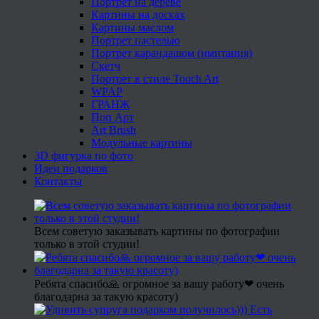
Портрет на дереве
Картины на досках
Картины маслом
Портрет пастелью
Портрет карандашом (имитация)
Скетч
Портрет в стиле Touch Art
WPAP
ГРАНЖ
Поп Арт
Art Brush
Модульные картины
3D фигурка по фото
Идеи подарков
Контакты
Всем советую заказывать картины по фотографии
только в этой студии!
Ребята спасибо🙏 огромное за вашу работу❤ очень
благодарна за такую красоту)