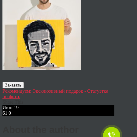
Заказать
Рекомендуем: Эксклюзивный подарок - Статуэтка
по фото.
Share This
Июн
19
61
0
About the author