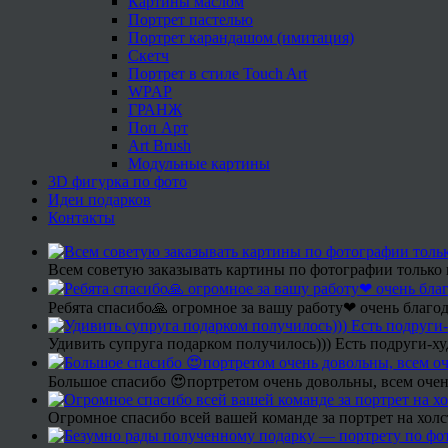
Картины маслом
Портрет пастелью
Портрет карандашом (имитация)
Скетч
Портрет в стиле Touch Art
WPAP
ГРАНЖ
Поп Арт
Art Brush
Модульные картины
3D фигурка по фото
Идеи подарков
Контакты
Всем советую заказывать картины по фотографии только 
Ребята спасибо🙏 огромное за вашу работу❤ очень благод
Удивить супруга подарком получилось))) Есть подруги-х
Большое спасибо 😍портретом очень довольны, всем очен
Огромное спасибо всей вашей команде за портрет на холс