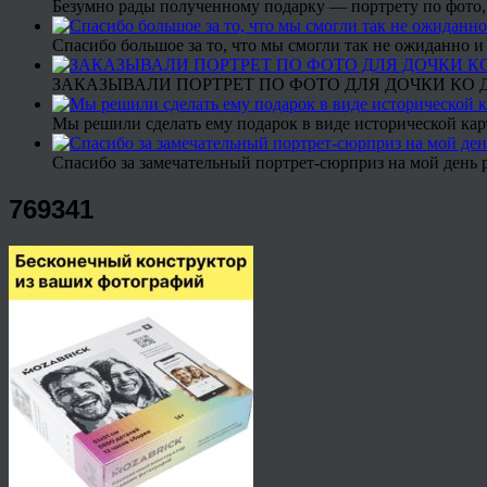
Безумно рады полученному подарку — портрету по фото,
Спасибо большое за то, что мы смогли так не ожиданно
ЗАКАЗЫВАЛИ ПОРТРЕТ ПО ФОТО ДЛЯ ДОЧКИ КО ДН
Мы решили сделать ему подарок в виде исторической кар
Спасибо за замечательный портрет-сюрприз на мой день 
769341