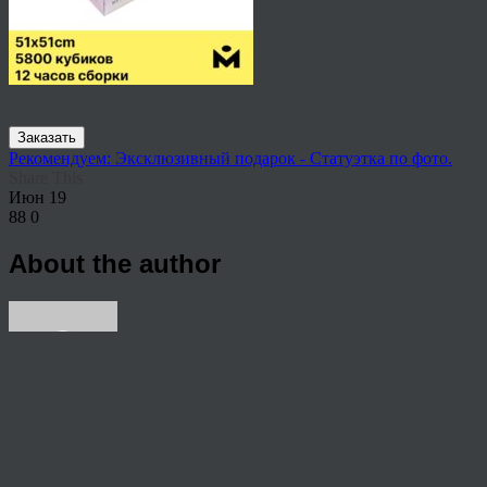
Заказать
Рекомендуем: Эксклюзивный подарок - Статуэтка по фото.
Share This
Июн
19
88
0
About the author
View all articles by rauffri
Post navigation