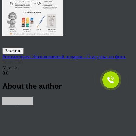
Заказать
Рекомендуем: Эксклюзивный подарок - Статуэтка по фото.
Share This
Май
12
8
0
About the author