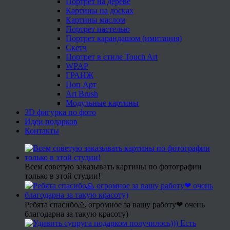
Портрет на дереве
Картины на досках
Картины маслом
Портрет пастелью
Портрет карандашом (имитация)
Скетч
Портрет в стиле Touch Art
WPAP
ГРАНЖ
Поп Арт
Art Brush
Модульные картины
3D фигурка по фото
Идеи подарков
Контакты
Всем советую заказывать картины по фотографии
только в этой студии!
Ребята спасибо🙏 огромное за вашу работу❤ очень
благодарна за такую красоту)