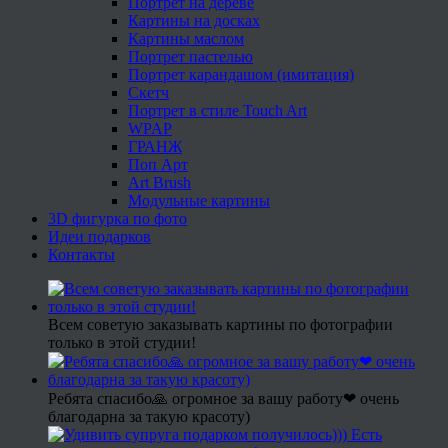
Портрет на дереве
Картины на досках
Картины маслом
Портрет пастелью
Портрет карандашом (имитация)
Скетч
Портрет в стиле Touch Art
WPAP
ГРАНЖ
Поп Арт
Art Brush
Модульные картины
3D фигурка по фото
Идеи подарков
Контакты
Всем советую заказывать картины по фотографии
только в этой студии!
Ребята спасибо🙏 огромное за вашу работу❤ очень
благодарна за такую красоту)