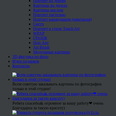
Портрет на дереве
Картины на досках
Картины маслом
Портрет пастелью
Портрет карандашом (имитация)
Скетч
Портрет в стиле Touch Art
WPAP
ГРАНЖ
Поп Арт
Art Brush
Модульные картины
3D фигурка по фото
Идеи подарков
Контакты
Всем советую заказывать картины по фотографии
только в этой студии!
Ребята спасибо🙏 огромное за вашу работу❤ очень
благодарна за такую красоту)