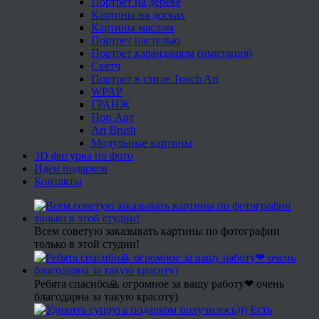
Портрет на дереве
Картины на досках
Картины маслом
Портрет пастелью
Портрет карандашом (имитация)
Скетч
Портрет в стиле Touch Art
WPAP
ГРАНЖ
Поп Арт
Art Brush
Модульные картины
3D фигурка по фото
Идеи подарков
Контакты
Всем советую заказывать картины по фотографии
только в этой студии!
Ребята спасибо🙏 огромное за вашу работу❤ очень
благодарна за такую красоту)