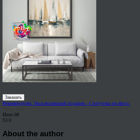
Заказать
Рекомендуем: Эксклюзивный подарок - Статуэтка по фото.
Share This
Июн
08
53
0
About the author