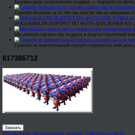
Безумно рады полученному подарку — портрету по фото,
Спасибо большое за то, что мы смогли так не ожиданно
ЗАКАЗЫВАЛИ ПОРТРЕТ ПО ФОТО ДЛЯ ДОЧКИ КО ДН
Мы решили сделать ему подарок в виде исторической кар
Спасибо за замечательный портрет-сюрприз на мой день 
617385712
Заказать
Рекомендуем: Эксклюзивный подарок - Статуэтка по фото.