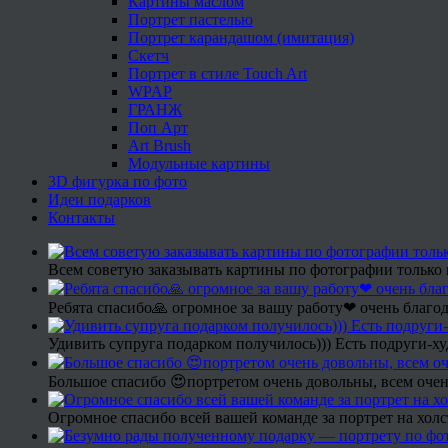
Картины маслом
Портрет пастелью
Портрет карандашом (имитация)
Скетч
Портрет в стиле Touch Art
WPAP
ГРАНЖ
Поп Арт
Art Brush
Модульные картины
3D фигурка по фото
Идеи подарков
Контакты
Всем советую заказывать картины по фотографии только 
Ребята спасибо🙏 огромное за вашу работу❤ очень благод
Удивить супруга подарком получилось))) Есть подруги-х
Большое спасибо 😍портретом очень довольны, всем очен
Огромное спасибо всей вашей команде за портрет на холс