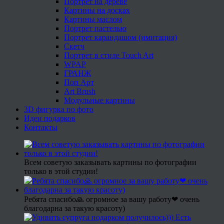
Портрет на дереве
Картины на досках
Картины маслом
Портрет пастелью
Портрет карандашом (имитация)
Скетч
Портрет в стиле Touch Art
WPAP
ГРАНЖ
Поп Арт
Art Brush
Модульные картины
3D фигурка по фото
Идеи подарков
Контакты
Всем советую заказывать картины по фотографии
только в этой студии!
Ребята спасибо🙏 огромное за вашу работу❤ очень
благодарна за такую красоту)