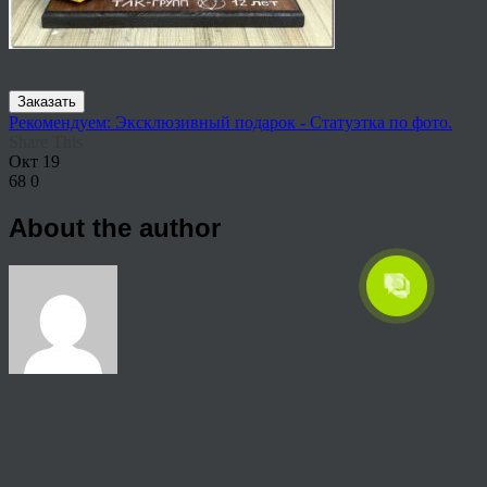
Заказать
Рекомендуем: Эксклюзивный подарок - Статуэтка по фото.
Share This
Окт
19
68
0
About the author
View all articles by rauffri
Post navigation