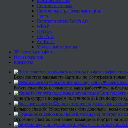
Картины маслом
Портрет пастелью
Портрет карандашом (имитация)
Скетч
Портрет в стиле Touch Art
WPAP
ГРАНЖ
Поп Арт
Art Brush
Модульные картины
3D фигурка по фото
Идеи подарков
Контакты
Всем советую заказывать картины по фотографии только 
Ребята спасибо🙏 огромное за вашу работу❤ очень благод
Удивить супруга подарком получилось))) Есть подруги-х
Большое спасибо 😍портретом очень довольны, всем очен
Огромное спасибо всей вашей команде за портрет на холс