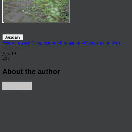
Заказать
Рекомендуем: Эксклюзивный подарок - Статуэтка по фото.
Share This
Дек
19
40
0
About the author
View all articles by rauffri
Post navigation