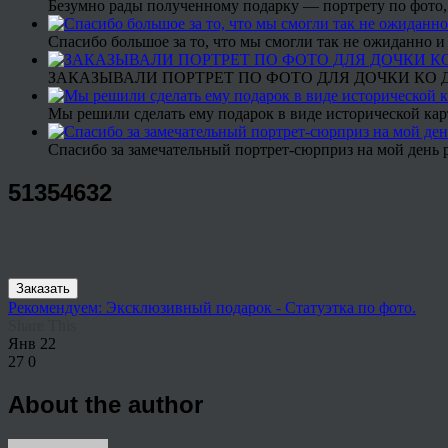
Безумно рады полученному подарку — портрету по фото,
Спасибо большое за то, что мы смогли так не ожиданно
ЗАКАЗЫВАЛИ ПОРТРЕТ ПО ФОТО ДЛЯ ДОЧКИ КО ДН
Мы решили сделать ему подарок в виде исторической кар
Спасибо за замечательный портрет-сюрприз на мой день 
51354632
Заказать
Рекомендуем: Эксклюзивный подарок - Статуэтка по фото.
Share This
Янв
22
27
0
About the author