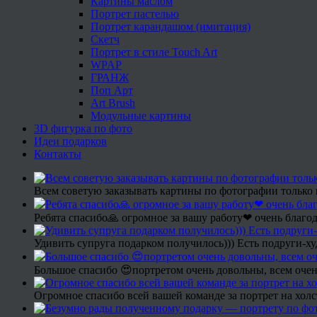
Картины маслом
Портрет пастелью
Портрет карандашом (имитация)
Скетч
Портрет в стиле Touch Art
WPAP
ГРАНЖ
Поп Арт
Art Brush
Модульные картины
3D фигурка по фото
Идеи подарков
Контакты
Всем советую заказывать картины по фотографии только 
Ребята спасибо🙏 огромное за вашу работу❤ очень благод
Удивить супруга подарком получилось))) Есть подруги-х
Большое спасибо 😍портретом очень довольны, всем очен
Огромное спасибо всей вашей команде за портрет на холс