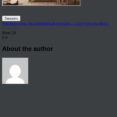
Заказать
Рекомендуем: Эксклюзивный подарок - Статуэтка по фото.
Share This
Июн
29
6
0
About the author
View all articles by rauffri
Post navigation
←
513231112545
© 2026 Copyright.