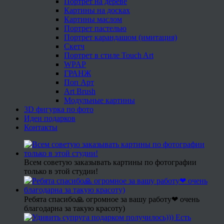
Портрет на дереве
Картины на досках
Картины маслом
Портрет пастелью
Портрет карандашом (имитация)
Скетч
Портрет в стиле Touch Art
WPAP
ГРАНЖ
Поп Арт
Art Brush
Модульные картины
3D фигурка по фото
Идеи подарков
Контакты
Всем советую заказывать картины по фотографии
только в этой студии!
Ребята спасибо🙏 огромное за вашу работу❤ очень
благодарна за такую красоту)