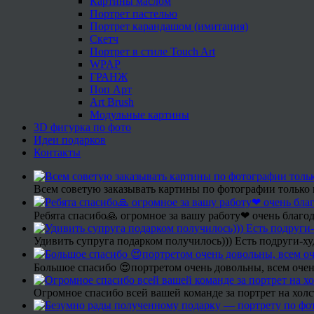
Картины маслом
Портрет пастелью
Портрет карандашом (имитация)
Скетч
Портрет в стиле Touch Art
WPAP
ГРАНЖ
Поп Арт
Art Brush
Модульные картины
3D фигурка по фото
Идеи подарков
Контакты
Всем советую заказывать картины по фотографии только 
Ребята спасибо🙏 огромное за вашу работу❤ очень благод
Удивить супруга подарком получилось))) Есть подруги-х
Большое спасибо 😍портретом очень довольны, всем очен
Огромное спасибо всей вашей команде за портрет на холс