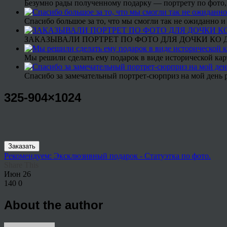
Безумно рады полученному подарку — портрету по фото,
Спасибо большое за то, что мы смогли так не ожиданно
ЗАКАЗЫВАЛИ ПОРТРЕТ ПО ФОТО ДЛЯ ДОЧКИ КО ДН
Мы решили сделать ему подарок в виде исторической кар
Спасибо за замечательный портрет-сюрприз на мой день 
325-904×1024
Заказать
Рекомендуем: Эксклюзивный подарок - Статуэтка по фото.
Share This
Июн
26
140
0
About the author