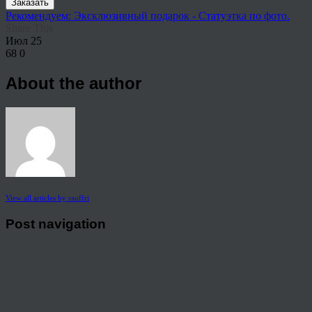
Заказать
Рекомендуем: Эксклюзивный подарок - Статуэтка по фото.
Share This
Июл
25
68
0
About the author
View all articles by rauffri
Post navigation
←
32143
© 2026 Copyright.
Пользовательское соглашение на предоставление услуг
Политика конфиденциальности персональных данных
тел.: 8 800 222 02 86