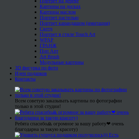
Портрет на дереве
Картины на досках
Картины маслом
Портрет пастелью
Портрет карандашом (имитация)
Скетч
Портрет в стиле Touch Art
WPAP
ГРАНЖ
Поп Арт
Art Brush
Модульные картины
3D фигурка по фото
Идеи подарков
Контакты
Всем советую заказывать картины по фотографии
только в этой студии!
Ребята спасибо🙏 огромное за вашу работу❤ очень
благодарна за такую красоту)