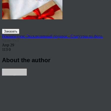
Заказать
Рекомендуем: Эксклюзивный подарок - Статуэтка по фото.
Share This
Апр
29
113
0
About the author
View all articles by rauffri
Post navigation