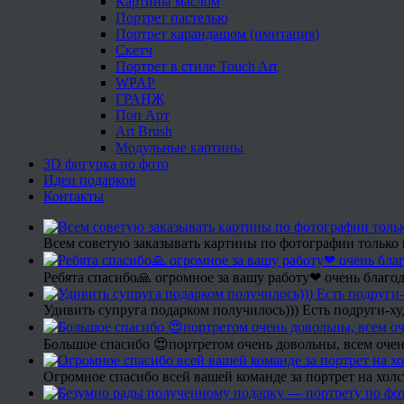
Картины маслом
Портрет пастелью
Портрет карандашом (имитация)
Скетч
Портрет в стиле Touch Art
WPAP
ГРАНЖ
Поп Арт
Art Brush
Модульные картины
3D фигурка по фото
Идеи подарков
Контакты
Всем советую заказывать картины по фотографии только 
Ребята спасибо🙏 огромное за вашу работу❤ очень благод
Удивить супруга подарком получилось))) Есть подруги-х
Большое спасибо 😍портретом очень довольны, всем очен
Огромное спасибо всей вашей команде за портрет на холс