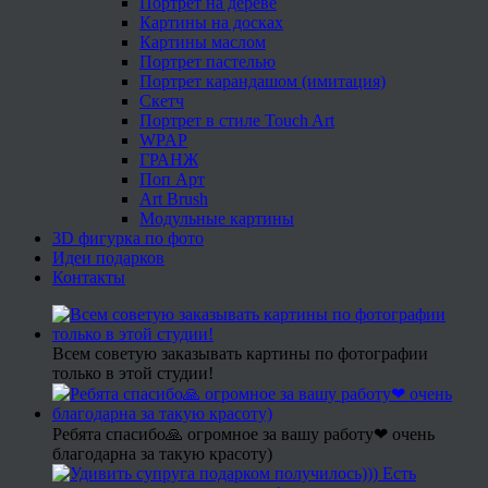
Портрет на дереве
Картины на досках
Картины маслом
Портрет пастелью
Портрет карандашом (имитация)
Скетч
Портрет в стиле Touch Art
WPAP
ГРАНЖ
Поп Арт
Art Brush
Модульные картины
3D фигурка по фото
Идеи подарков
Контакты
Всем советую заказывать картины по фотографии
только в этой студии!
Ребята спасибо🙏 огромное за вашу работу❤ очень
благодарна за такую красоту)