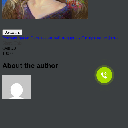
Заказать
Рекомендуем: Эксклюзивный подарок - Статуэтка по фото.
Share This
Фев
23
100
0
About the author
View all articles by rauffri
Post navigation