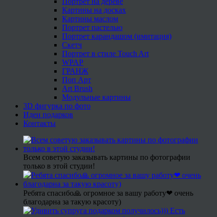
Портрет на дереве
Картины на досках
Картины маслом
Портрет пастелью
Портрет карандашом (имитация)
Скетч
Портрет в стиле Touch Art
WPAP
ГРАНЖ
Поп Арт
Art Brush
Модульные картины
3D фигурка по фото
Идеи подарков
Контакты
Всем советую заказывать картины по фотографии
только в этой студии!
Ребята спасибо🙏 огромное за вашу работу❤ очень
благодарна за такую красоту)