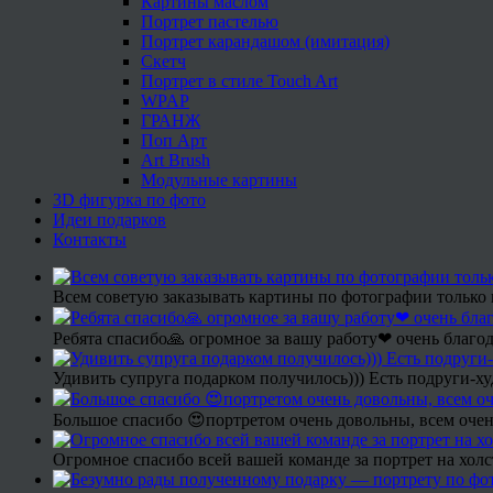
Картины маслом
Портрет пастелью
Портрет карандашом (имитация)
Скетч
Портрет в стиле Touch Art
WPAP
ГРАНЖ
Поп Арт
Art Brush
Модульные картины
3D фигурка по фото
Идеи подарков
Контакты
Всем советую заказывать картины по фотографии только 
Ребята спасибо🙏 огромное за вашу работу❤ очень благод
Удивить супруга подарком получилось))) Есть подруги-х
Большое спасибо 😍портретом очень довольны, всем очен
Огромное спасибо всей вашей команде за портрет на холс