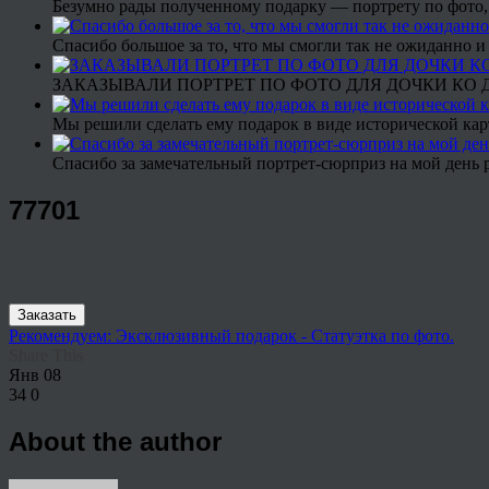
Безумно рады полученному подарку — портрету по фото,
Спасибо большое за то, что мы смогли так не ожиданно
ЗАКАЗЫВАЛИ ПОРТРЕТ ПО ФОТО ДЛЯ ДОЧКИ КО ДН
Мы решили сделать ему подарок в виде исторической кар
Спасибо за замечательный портрет-сюрприз на мой день 
77701
Заказать
Рекомендуем: Эксклюзивный подарок - Статуэтка по фото.
Share This
Янв
08
34
0
About the author