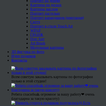
Портрет на дереве
Картины на досках
Картины маслом
Портрет пастелью
Портрет карандашом (имитация)
Скетч
Портрет в стиле Touch Art
WPAP
ГРАНЖ
Поп Арт
Art Brush
Модульные картины
3D фигурка по фото
Идеи подарков
Контакты
Всем советую заказывать картины по фотографии
только в этой студии!
Ребята спасибо🙏 огромное за вашу работу❤ очень
благодарна за такую красоту)