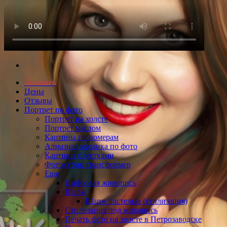
Заказать
Цены
Отзывы
Портрет по фото
Портрет на холсте
Портрет маслом
Картины по номерам
Алмазная мозаика по фото
Картины блестками
Фотокубик трансформер
Еще
Цифровая живопись
Шарж
Шарж пастелью (стилизация)
Стилизация под живопись
Печать фото на холсте в Петрозаводске