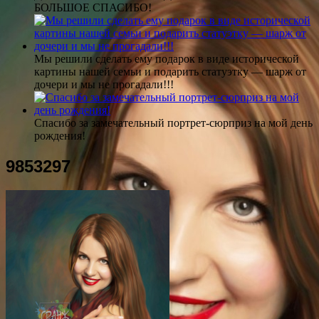
БОЛЬШОЕ СПАСИБО!
Мы решили сделать ему подарок в виде исторической
картины нашей семьи и подарить статуэтку — шарж от
дочери и мы не прогадали!!!
Спасибо за замечательный портрет-сюрприз на мой день
рождения!
9853297