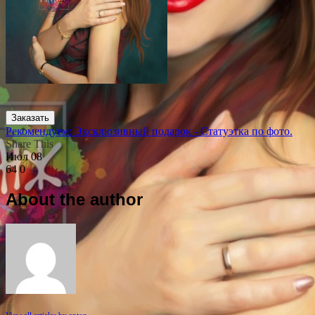
Заказать
Рекомендуем: Эксклюзивный подарок - Статуэтка по фото.
Share This
Июл
08
64
0
About the author