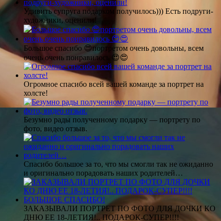
Удивить супруга подарком получилось))) Есть подруги-
художники, оценили!
Большое спасибо 😍портретом очень довольны, всем
очень очень понравилось 😍😍
Огромное спасибо всей вашей команде за портрет на
холсте!
Безумно рады полученному подарку — портрету по
фото, видео отзыв.
Спасибо большое за то, что мы смогли так не ожиданно
и оригинально порадовать наших родителей…
ЗАКАЗЫВАЛИ ПОРТРЕТ ПО ФОТО ДЛЯ ДОЧКИ КО
ДНЮ ЕЕ 18-ЛЕТИЯ!.. ПОДАРОК-СУПЕР!!!!