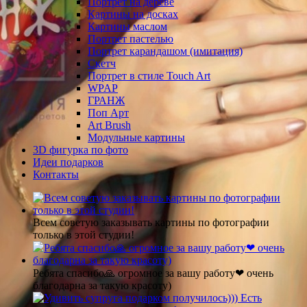
Портрет на дереве
Картины на досках
Картины маслом
Портрет пастелью
Портрет карандашом (имитация)
Скетч
Портрет в стиле Touch Art
WPAP
ГРАНЖ
Поп Арт
Art Brush
Модульные картины
3D фигурка по фото
Идеи подарков
Контакты
Всем советую заказывать картины по фотографии
только в этой студии!
Ребята спасибо🙏 огромное за вашу работу❤ очень
благодарна за такую красоту)