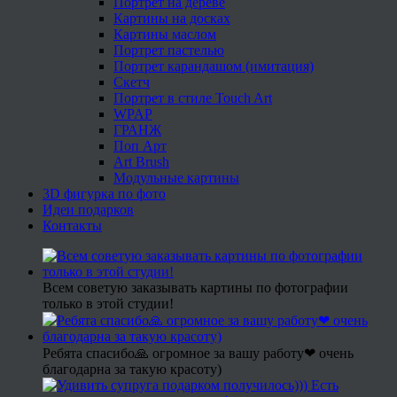
Портрет на дереве
Картины на досках
Картины маслом
Портрет пастелью
Портрет карандашом (имитация)
Скетч
Портрет в стиле Touch Art
WPAP
ГРАНЖ
Поп Арт
Art Brush
Модульные картины
3D фигурка по фото
Идеи подарков
Контакты
Всем советую заказывать картины по фотографии
только в этой студии!
Ребята спасибо🙏 огромное за вашу работу❤ очень
благодарна за такую красоту)