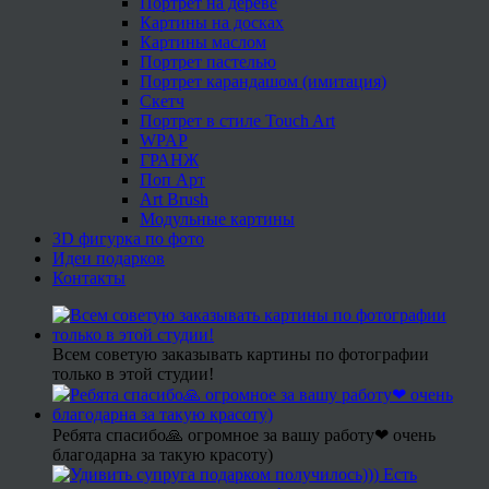
Портрет на дереве
Картины на досках
Картины маслом
Портрет пастелью
Портрет карандашом (имитация)
Скетч
Портрет в стиле Touch Art
WPAP
ГРАНЖ
Поп Арт
Art Brush
Модульные картины
3D фигурка по фото
Идеи подарков
Контакты
Всем советую заказывать картины по фотографии
только в этой студии!
Ребята спасибо🙏 огромное за вашу работу❤ очень
благодарна за такую красоту)