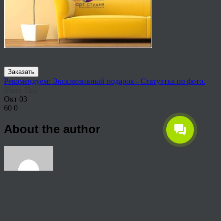
Заказать
Рекомендуем: Эксклюзивный подарок - Статуэтка по фото.
Share This
Окт
03
60
0
About the author
View all articles by anton