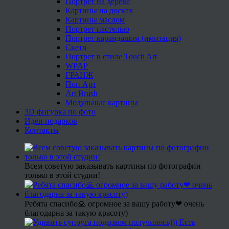
Портрет на дереве
Картины на досках
Картины маслом
Портрет пастелью
Портрет карандашом (имитация)
Скетч
Портрет в стиле Touch Art
WPAP
ГРАНЖ
Поп Арт
Art Brush
Модульные картины
3D фигурка по фото
Идеи подарков
Контакты
Всем советую заказывать картины по фотографии
только в этой студии!
Ребята спасибо🙏 огромное за вашу работу❤ очень
благодарна за такую красоту)