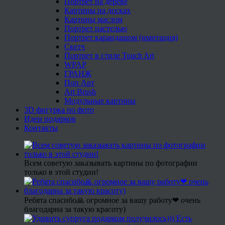
Портрет на дереве
Картины на досках
Картины маслом
Портрет пастелью
Портрет карандашом (имитация)
Скетч
Портрет в стиле Touch Art
WPAP
ГРАНЖ
Поп Арт
Art Brush
Модульные картины
3D фигурка по фото
Идеи подарков
Контакты
Всем советую заказывать картины по фотографии
только в этой студии!
Ребята спасибо🙏 огромное за вашу работу❤ очень
благодарна за такую красоту)