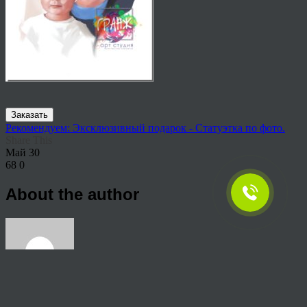
Заказать
Рекомендуем: Эксклюзивный подарок - Статуэтка по фото.
Share This
Май
30
68
0
About the author