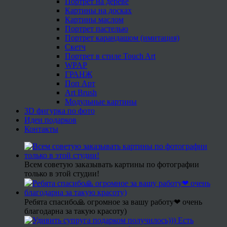
Портрет на дереве
Картины на досках
Картины маслом
Портрет пастелью
Портрет карандашом (имитация)
Скетч
Портрет в стиле Touch Art
WPAP
ГРАНЖ
Поп Арт
Art Brush
Модульные картины
3D фигурка по фото
Идеи подарков
Контакты
Всем советую заказывать картины по фотографии
только в этой студии!
Ребята спасибо🙏 огромное за вашу работу❤ очень
благодарна за такую красоту)