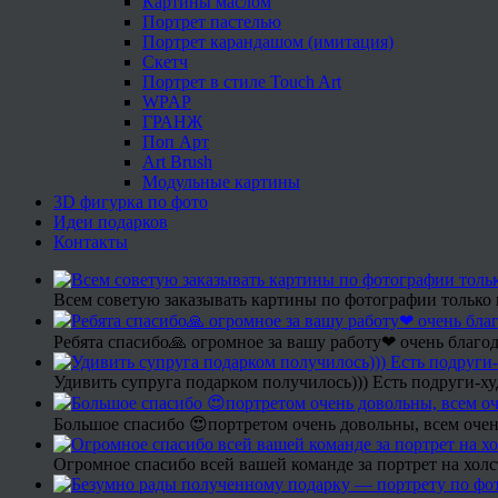
Картины маслом
Портрет пастелью
Портрет карандашом (имитация)
Скетч
Портрет в стиле Touch Art
WPAP
ГРАНЖ
Поп Арт
Art Brush
Модульные картины
3D фигурка по фото
Идеи подарков
Контакты
Всем советую заказывать картины по фотографии только 
Ребята спасибо🙏 огромное за вашу работу❤ очень благод
Удивить супруга подарком получилось))) Есть подруги-х
Большое спасибо 😍портретом очень довольны, всем очен
Огромное спасибо всей вашей команде за портрет на холс