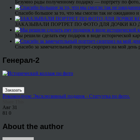
Безумно рады полученному подарку — портрету по фото,
Спасибо большое за то, что мы смогли так не ожиданно
ЗАКАЗЫВАЛИ ПОРТРЕТ ПО ФОТО ДЛЯ ДОЧКИ КО ДН
Мы решили сделать ему подарок в виде исторической кар
Спасибо за замечательный портрет-сюрприз на мой день 
Генерал-2
Заказать
Рекомендуем: Эксклюзивный подарок - Статуэтка по фото.
Share This
Авг
31
81
0
About the author