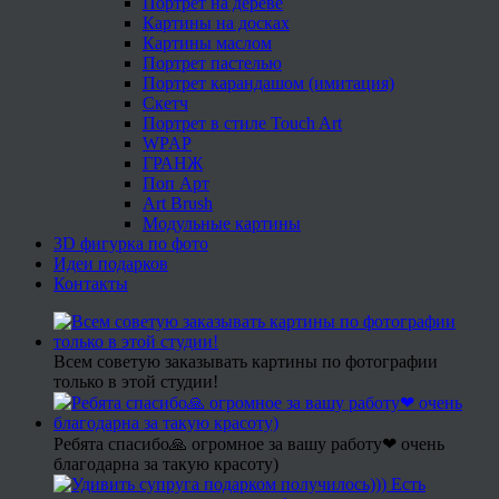
Портрет на дереве
Картины на досках
Картины маслом
Портрет пастелью
Портрет карандашом (имитация)
Скетч
Портрет в стиле Touch Art
WPAP
ГРАНЖ
Поп Арт
Art Brush
Модульные картины
3D фигурка по фото
Идеи подарков
Контакты
Всем советую заказывать картины по фотографии
только в этой студии!
Ребята спасибо🙏 огромное за вашу работу❤ очень
благодарна за такую красоту)