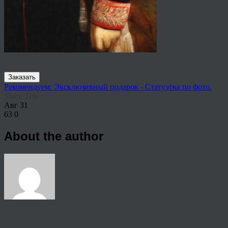
Заказать
Рекомендуем: Эксклюзивный подарок - Статуэтка по фото.
Share This
Авг
31
63
0
About the author
View all articles by anton