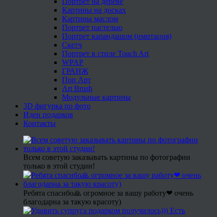
Портрет на дереве
Картины на досках
Картины маслом
Портрет пастелью
Портрет карандашом (имитация)
Скетч
Портрет в стиле Touch Art
WPAP
ГРАНЖ
Поп Арт
Art Brush
Модульные картины
3D фигурка по фото
Идеи подарков
Контакты
Всем советую заказывать картины по фотографии
только в этой студии!
Ребята спасибо🙏 огромное за вашу работу❤ очень
благодарна за такую красоту)