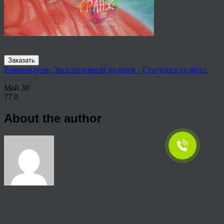
Заказать
Рекомендуем: Эксклюзивный подарок - Статуэтка по фото.
Share This
Май
30
77
0
About the author
View all articles by anton
Post navigation