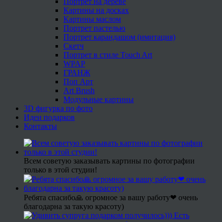
Портрет на дереве
Картины на досках
Картины маслом
Портрет пастелью
Портрет карандашом (имитация)
Скетч
Портрет в стиле Touch Art
WPAP
ГРАНЖ
Поп Арт
Art Brush
Модульные картины
3D фигурка по фото
Идеи подарков
Контакты
Всем советую заказывать картины по фотографии
только в этой студии!
Ребята спасибо🙏 огромное за вашу работу❤ очень
благодарна за такую красоту)