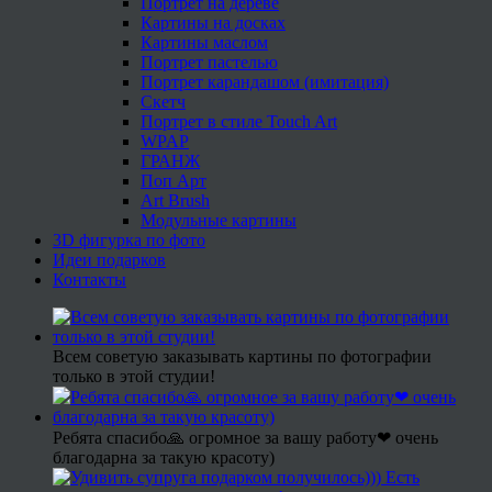
Портрет на дереве
Картины на досках
Картины маслом
Портрет пастелью
Портрет карандашом (имитация)
Скетч
Портрет в стиле Touch Art
WPAP
ГРАНЖ
Поп Арт
Art Brush
Модульные картины
3D фигурка по фото
Идеи подарков
Контакты
Всем советую заказывать картины по фотографии
только в этой студии!
Ребята спасибо🙏 огромное за вашу работу❤ очень
благодарна за такую красоту)