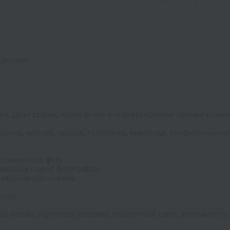
 деталей
ция. Даже старые, черно-белые или поврежденные снимки можно
дения, юбилей, свадьбу, годовщину, новоселье, профессиональн
 совместных фото
таврация старой фотографии
льтяшным персонажем
стер
я пленка, картонная упаковка, подарочный пакет, возможность