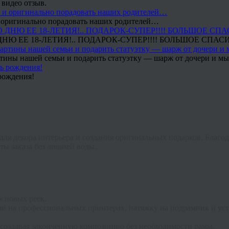
 видео отзыв.
 и оригинально порадовать наших родителей…
Ю ЕЕ 18-ЛЕТИЯ!.. ПОДАРОК-СУПЕР!!!! БОЛЬШОЕ СПАС
тины нашей семьи и подарить статуэтку — шарж от дочери и мы 
рождения!
для декора интерьера и создания оригинальных подарков. Благ
ты заказа без лишней воды.
основых реек.
 на профессиональных принтерах, натяжку на подрамник и уст
 создавая законченную композицию без необходимости рамы.