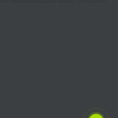
воляют
картина на подрамнике заказать
с минимальными