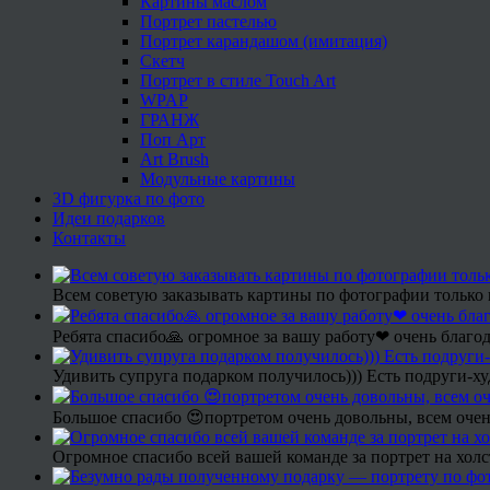
Картины маслом
Портрет пастелью
Портрет карандашом (имитация)
Скетч
Портрет в стиле Touch Art
WPAP
ГРАНЖ
Поп Арт
Art Brush
Модульные картины
3D фигурка по фото
Идеи подарков
Контакты
Всем советую заказывать картины по фотографии только 
Ребята спасибо🙏 огромное за вашу работу❤ очень благод
Удивить супруга подарком получилось))) Есть подруги-х
Большое спасибо 😍портретом очень довольны, всем очен
Огромное спасибо всей вашей команде за портрет на холс