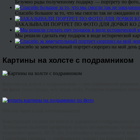
Безумно рады полученному подарку — портрету по фото,
Спасибо большое за то, что мы смогли так не ожиданно
ЗАКАЗЫВАЛИ ПОРТРЕТ ПО ФОТО ДЛЯ ДОЧКИ КО ДН
Мы решили сделать ему подарок в виде исторической кар
Спасибо за замечательный портрет-сюрприз на мой день 
Картины на холсте с подрамником
Картина на холсте с подрамником
— это современное решение 
по фото
стало проще, чем когда-либо. Разберем ключевые аспек
Что это такое и как изготавливается
Конструкция состоит из холста и деревянного подрамника из с
Технология включает цифровую печать пигментными чернилами
сохраняют яркость 50-75 лет, устойчивы к выцветанию и влаге.
Галерейная натяжка
— изображение заходит на боковые грани,