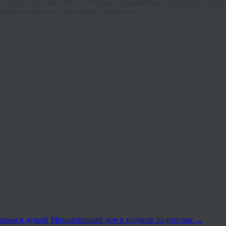
доступности, качества и эстетики. Современные технологии поз
сложно отличить от настоящей живописи.
мором и душой
Миниатюрный дом в подарок родителям
→