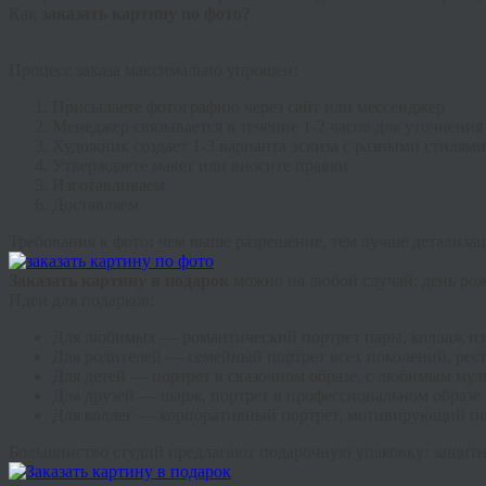
Как
заказать картину по фото?
Процесс заказа максимально упрощен:
Присылаете фотографию через сайт или мессенджер
Менеджер связывается в течение 1-2 часов для уточнения
Художник создает 1-3 варианта эскиза с разными стилями
Утверждаете макет или вносите правки
Изготавливаем
Доставляем
Требования к фото
:
чем выше разрешение, тем лучше детализа
Заказать картину в подарок
можно на любой случай: день рож
Идеи для подарков:
Для любимых
— романтический портрет пары, коллаж из
Для родителей
— семейный портрет всех поколений, рес
Для детей
— портрет в сказочном образе, с любимым му
Для друзей
— шарж, портрет в профессиональном образе
Для коллег
— корпоративный портрет, мотивирующий по
Большинство студий предлагают подарочную упаковку: защитна