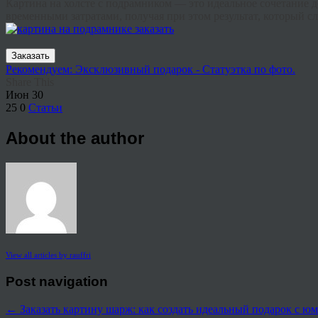
Картина на холсте с подрамником — это идеальное сочетание 
временными затратами, получая при этом результат, который 
Заказать
Рекомендуем: Эксклюзивный подарок - Статуэтка по фото.
Share This
Июн
30
25
0
Статьи
About the author
View all articles by rauffri
Post navigation
←
Заказать картину шарж: как создать идеальный подарок с ю