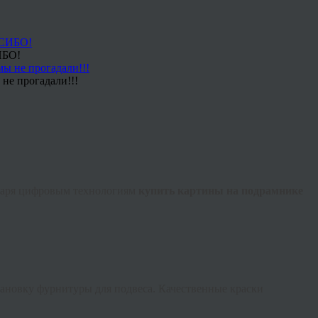
ИБО!
не прогадали!!!
одаря цифровым технологиям
купить картины на подрамнике
ановку фурнитуры для подвеса. Качественные краски