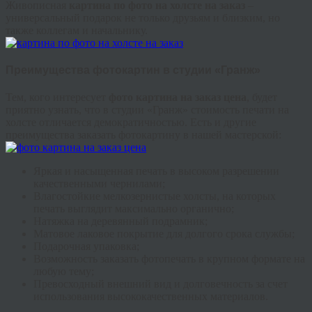
Живописная
картина по фото на холсте на заказ
–
универсальный подарок не только друзьям и близким, но
также коллегам и начальнику.
Преимущества фотокартин в студии «Гранж»
Тем, кого интересует
фото картина на заказ цена
, будет
приятно узнать, что в студии «Гранж» стоимость печати на
холсте отличается демократичностью. Есть и другие
преимущества заказать фотокартину в нашей мастерской:
Яркая и насыщенная печать в высоком разрешении
качественными чернилами;
Влагостойкие мелкозернистые холсты, на которых
печать выглядит максимально органично;
Натяжка на деревянный подрамник;
Матовое лаковое покрытие для долгого срока службы;
Подарочная упаковка;
Возможность заказать фотопечать в крупном формате на
любую тему;
Превосходный внешний вид и долговечность за счет
использования высококачественных материалов.