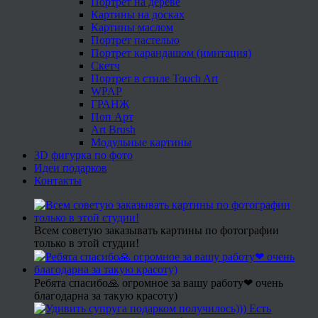
Портрет на дереве
Картины на досках
Картины маслом
Портрет пастелью
Портрет карандашом (имитация)
Скетч
Портрет в стиле Touch Art
WPAP
ГРАНЖ
Поп Арт
Art Brush
Модульные картины
3D фигурка по фото
Идеи подарков
Контакты
Всем советую заказывать картины по фотографии
только в этой студии!
Ребята спасибо🙏 огромное за вашу работу❤ очень
благодарна за такую красоту)