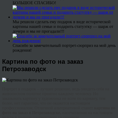
БОЛЬШОЕ СПАСИБО!
Мы решили сделать ему подарок в виде исторической
картины нашей семьи и подарить статуэтку — шарж от
дочери и мы не прогадали!!!
Спасибо за замечательный портрет-сюрприз на мой день
рождения!
Картина по фото на заказ
Петрозаводск
Портрет в подарок – лучшее решение, ведь увидеть себя на
живописном полотне приятно каждому человеку. Но
заказывать картину у художника не всем по карману, тем
более, нет гарантии, что он окажется настоящим
профессионалом. Отличной альтернативой станет
картина по
фото на заказ в Петрозаводске,
напечатанная на настоящем
холсте в полном соответствии со снимком.