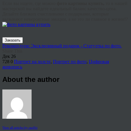
Если вы ищете, где можно
фото картины купить,
то в нашей
мастерской вы найдете идеальный баланс качество-цена.
Делайте близких счастливыми с подарками, которые
вызывают невероятные эмоции, а не это ли главное в жизни!?
Заказать
Рекомендуем: Эксклюзивный подарок - Статуэтка по фото.
Share This
Дек
26
728
0
Портрет на холсте
,
Портрет по фото
,
Цифровая
живопись
About the author
View all articles by rauffri