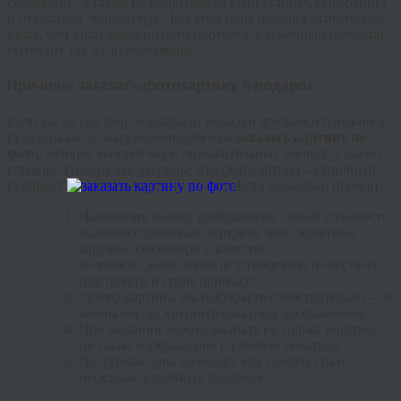
освещении, а также не подвержены выцветанию, выгоранию
и перепадам температур. При этом цена изделия значительно
ниже, чем заказ живописного портрета, а конечный результат
выглядит так же впечатляюще.
Причины заказать фотокартину в подарок
Если вы до сих пор не выбрали подарки друзьям и близким к
праздникам, то мы рекомендуем вам
заказать картину по
фото,
которая вызовет море положительных эмоций у ваших
близких. Почему мы уверены, что фотокартина – отличный
подарок?
Есть несколько причин:
Напечатать можно изображение любой сложности,
включая групповые портреты или сюжетные
картины без потери в качестве.
Возможно добавление фотоэффектов и надписей
или печати в стиле дрим-арт.
Размер картины вы выбираете самостоятельно – от
миниатюр до крупноформатных изображений.
При желании можно заказать не только портрет,
но также изображение на любую тематику.
Доступная цена позволит вам сделать сразу
несколько отличных подарков.