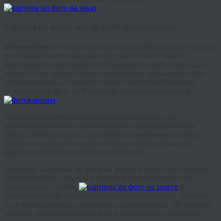
Картина по фото: что из себя представляет
Фотокартина
– это качественная широкоформатная печать на
настоящем холсте благодаря чему достигается эффект
живописного произведения. В результате картина выглядит
дорого и благородно, словно написанная художником. При
этом нарисовать и оформить можно любое изображение,
включая ваши фото из Инстаграм или других соцсетей.
Благодаря современным технологиям сегодня есть
возможность печатать действительно крупноформатные
работы, которые станут настоящим украшением интерьера.
Размер вы выбираете самостоятельно, ориентируясь на
будущее положение картины в интерьере.
Заказывая
картины по фото на холсте
в нашей мастерской,
вы можете быть уверены в высоком качестве работ и их
долгом сроке службы.
В
производстве мы используем влагостойкие холсты, которые
не деформируются со временем, и качественные УФ-стойкие
чернила, которые выглядят ярко и насыщенно при любом