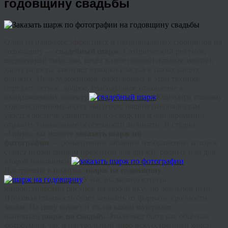
годовщину свадьбы
Один из наиболее эффектных и нетривиальных сюрпризов на
годовщину —
свадебный шарж
. Сатирический рисунок,
наделенный смыслом, несёт в себе положительные эмоции,
дарит радость, зажигает искорки счастья в глазах ваших
близких. Цель художников, работающих в этой технике,
передать легкое, доброе, благодушное отношение к
изображаемому объекту.
Благодаря тонкому
художественному вкусу мастеров, нашим специалистам
удается достичь удивительного сходства и одновременно
отразить уникальные особенности личности. В студии
«
Гранж
» вы можете
заказать шарж по
фотографии
—
романтичное забавное изображение, которое
станет неожиданным презентом для друзей, родных или для
второй половинки.
Настроение в подарок:
шарж на годовщину
У нас вы можно купить
юмористический рисунок на любой вкус по лояльной цене.
Итоговая стоимость будет зависеть от формата, срочности
заказа. На цену влияет и то, на каком материале
напечатан
шарж на свадьбу
.
Это может быть как обычная
фотобумага, так и натуральный либо искусственный холст.