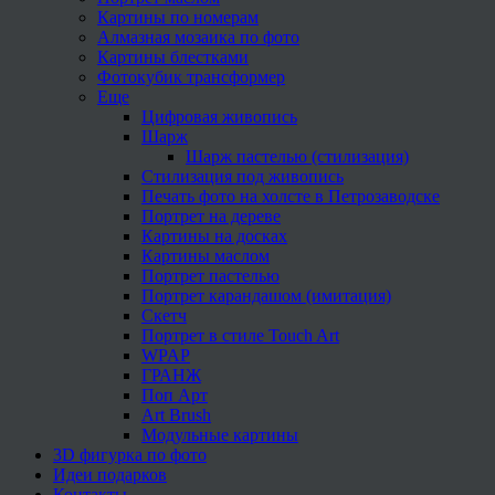
Картины по номерам
Алмазная мозаика по фото
Картины блестками
Фотокубик трансформер
Еще
Цифровая живопись
Шарж
Шарж пастелью (стилизация)
Стилизация под живопись
Печать фото на холсте в Петрозаводске
Портрет на дереве
Картины на досках
Картины маслом
Портрет пастелью
Портрет карандашом (имитация)
Скетч
Портрет в стиле Touch Art
WPAP
ГРАНЖ
Поп Арт
Art Brush
Модульные картины
3D фигурка по фото
Идеи подарков
Контакты