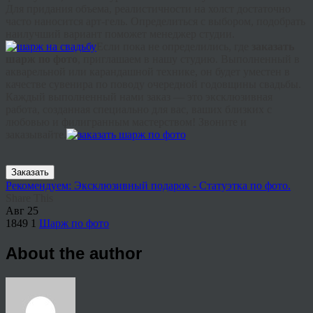
Для придания объема, реалистичности на холст достаточно
часто наносится арт-гель. Определиться с выбором, подобрать
наилучший вариант поможет менеджер студии.
Если пока не определились, где
заказать
шарж по фото
, приглашаем в нашу студию. Выполненный в
акварельной или карандашной технике, он будет уместен в
качестве сувенира по поводу очередной годовщины свадьбы.
Каждый выполненный нами заказ — это эксклюзивная
работа, созданная специально для вас, ваших близких с
любовью и филигранным мастерством! Звоните и
заказывайте.
Заказать
Рекомендуем: Эксклюзивный подарок - Статуэтка по фото.
Share This
Авг
25
1849
1
Шарж по фото
About the author