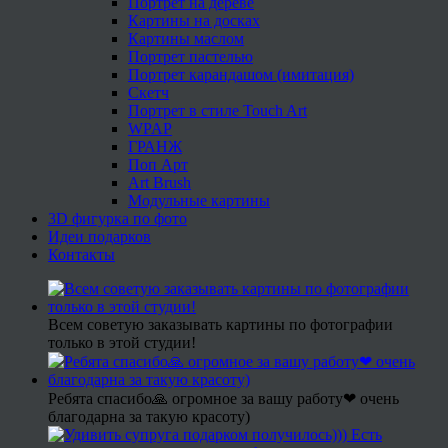
Портрет на дереве
Картины на досках
Картины маслом
Портрет пастелью
Портрет карандашом (имитация)
Скетч
Портрет в стиле Touch Art
WPAP
ГРАНЖ
Поп Арт
Art Brush
Модульные картины
3D фигурка по фото
Идеи подарков
Контакты
Всем советую заказывать картины по фотографии
только в этой студии!
Ребята спасибо🙏 огромное за вашу работу❤ очень
благодарна за такую красоту)