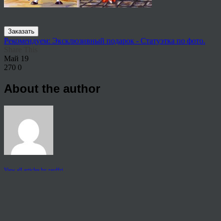
Заказать
Рекомендуем: Эксклюзивный подарок - Статуэтка по фото.
Share This
Май
19
270
0
About the author
View all articles by rauffri
Post navigation
←
Заказать свадебный шарж по фото
© 2026 Copyright.