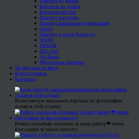
Портрет на дереве
Картины на досках
Картины маслом
Портрет пастелью
Портрет карандашом (имитация)
Скетч
Портрет в стиле Touch Art
WPAP
ГРАНЖ
Поп Арт
Art Brush
Модульные картины
3D фигурка по фото
Идеи подарков
Контакты
Всем советую заказывать картины по фотографии
только в этой студии!
Ребята спасибо🙏 огромное за вашу работу❤ очень
благодарна за такую красоту)