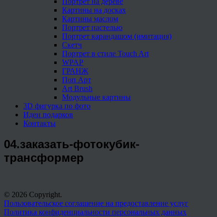
Портрет на дереве
Картины на досках
Картины маслом
Портрет пастелью
Портрет карандашом (имитация)
Скетч
Портрет в стиле Touch Art
WPAP
ГРАНЖ
Поп Арт
Art Brush
Модульные картины
3D фигурка по фото
Идеи подарков
Контакты
04.заказать-фотокубик-
трансформер
© 2026 Copyright.
Пользовательское соглашение на предоставление услуг
Политика конфиденциальности персональных данных