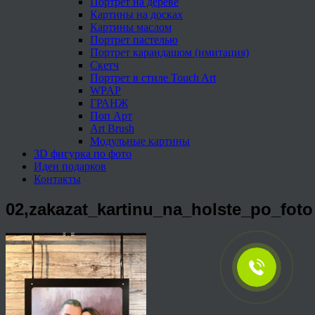
Портрет на дереве
Картины на досках
Картины маслом
Портрет пастелью
Портрет карандашом (имитация)
Скетч
Портрет в стиле Touch Art
WPAP
ГРАНЖ
Поп Арт
Art Brush
Модульные картины
3D фигурка по фото
Идеи подарков
Контакты
02,zakazat_kartinu_na_holste_po_foto