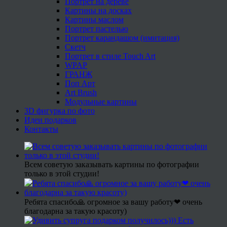
Портрет на дереве
Картины на досках
Картины маслом
Портрет пастелью
Портрет карандашом (имитация)
Скетч
Портрет в стиле Touch Art
WPAP
ГРАНЖ
Поп Арт
Art Brush
Модульные картины
3D фигурка по фото
Идеи подарков
Контакты
Всем советую заказывать картины по фотографии
только в этой студии!
Ребята спасибо🙏 огромное за вашу работу❤ очень
благодарна за такую красоту)