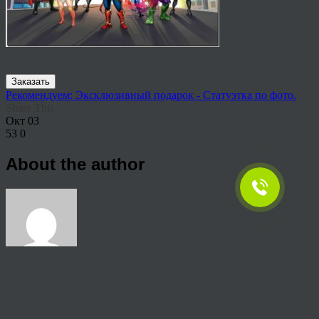
Заказать
Рекомендуем: Эксклюзивный подарок - Статуэтка по фото.
Share This
Окт
03
53
0
About the author
View all articles by anton
Post navigation