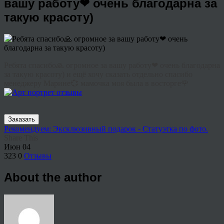
вашу работу❤ очень благодарна за
такую красоту)
Ребята спасибо🙏 огромное за вашу работу❤ очень благодарна
за такую красоту) и ещё хочу сказать отдельно спасибо
менеджеру Марине💞 мамочка моя была в восторге🌹
Заказать
Рекомендуем: Эксклюзивный подарок - Статуэтка по фото.
Share This
Июн
04
323
0
Отзывы
About the author