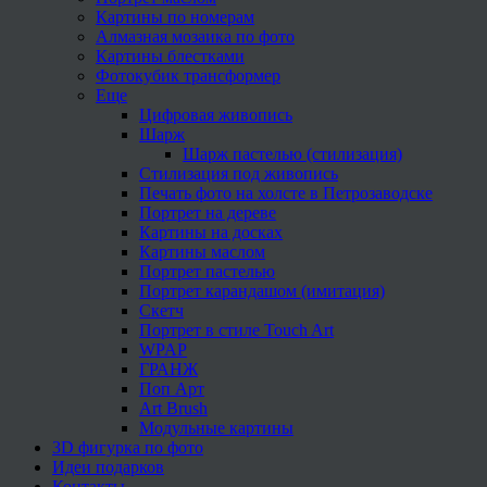
Картины по номерам
Алмазная мозаика по фото
Картины блестками
Фотокубик трансформер
Еще
Цифровая живопись
Шарж
Шарж пастелью (стилизация)
Стилизация под живопись
Печать фото на холсте в Петрозаводске
Портрет на дереве
Картины на досках
Картины маслом
Портрет пастелью
Портрет карандашом (имитация)
Скетч
Портрет в стиле Touch Art
WPAP
ГРАНЖ
Поп Арт
Art Brush
Модульные картины
3D фигурка по фото
Идеи подарков
Контакты